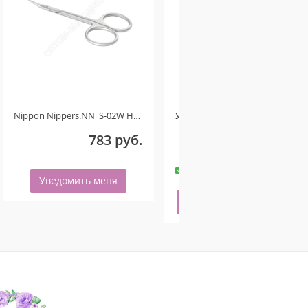
Nippon Nippers.NN_S-02W Ножницы для кутикулы. Изогнутые ручки. Длина 107 мм. Матовые Ручная заточка
Укрепляющее гель-масло для ногтей со смолой мастикового дерева и шиммером VANILLA STRAWBERRY 50мл
783 руб.
240 руб.
-
+
8 шт.
Уведомить меня
Купить