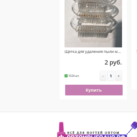
Щетка для удаления пыли маленькая (Прозрачная) УЦЕНКА!!! ( На пластике присутствует ржавчина )
2 руб.
-
+
5524 шт.
Купить