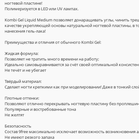
ногтевой пластине!
Полимеризуется в LED или UV лампах.
Kombi Gel Liquid Medium позволяет донаращивать углы, чинить тре
качестве укрепляющей основы натуральной ногтевой пластины, в т
нанесения гель-лака!
Преимущества и отличия от обычного Kombi Gel:
Жидкая формула:
Позволяет не тратить много времени на работу;
Идеально самовыравнивается за счёт своей оптимальной консисте
Не течёт и не убегает
Твёрдый материал:
Сделает ногти крепкими как при моделировании! Даже в тонкий сло
Плотные оттенки:
Позволяют отлично перекрывать ногтевую пластину без проплеши
Популярные и востребованные тона
Не желтят
Безопасность
Состав 9free максимально исключает возможность возникновения ал
Не имеют резкого запаха