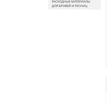
РАСХОДНЫЕ МАТЕРИАЛЫ
Воскоплавы
ДЛЯ БРОВЕЙ И РЕСНИЦ
Полоски и шпатели
Лосьоны и присыпки