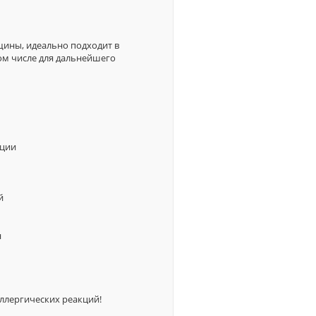
щины, идеально подходит в
ом числе для дальнейшего
нции
й
н
лергических реакций!