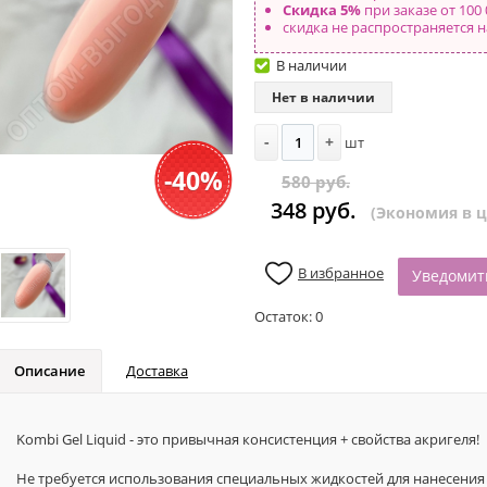
Скидка 5%
при заказе от 100 
скидка не распространяется н
В наличии
Нет в наличии
-
+
шт
-40%
580 руб.
348 руб.
(Экономия в це
В избранное
Уведомит
Остаток:
0
Описание
Доставка
Kombi Gel Liquid - это привычная консистенция + свойства акригеля!
Не требуется использования специальных жидкостей для нанесения