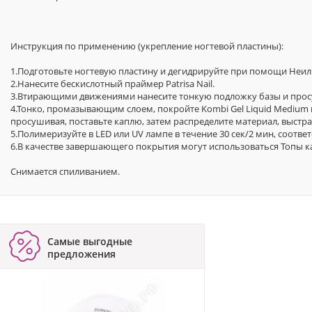
Инструкция по применению (укрепление ногтевой пластины):
1.Подготовьте ногтевую пластину и дегидрируйте при помощи Неил П
2.Нанесите бескислотный праймер Patrisa Nail.
3.Втирающими движениями нанесите тонкую подложку базы и прос
4.Тонко, промазывающим слоем, покройте Kombi Gel Liquid Medium 
просушивая, поставьте каплю, затем распределите материал, выстр
5.Полимеризуйте в LED или UV лампе в течение 30 сек/2 мин, соответ
6.В качестве завершающего покрытия могут использоваться Топы как 
Снимается спиливанием.
Самые выгодные
предложения