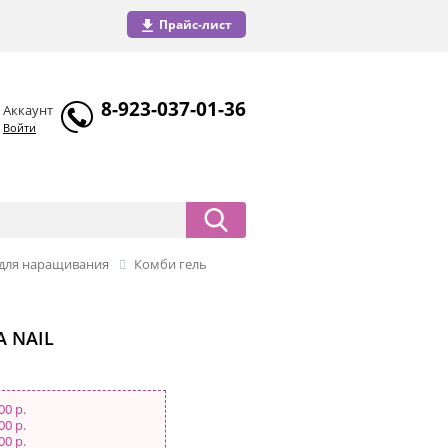
Прайс-лист
8-923-037-01-36
Аккаунт
Войти
и для наращивания
Комби гель
A NAIL
00 р.
00 р.
00 р.