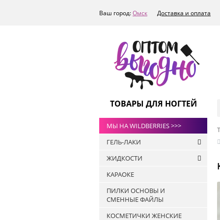
Ваш город:
Омск
Доставка и оплата
ТОВАРЫ ДЛЯ НОГТЕЙ
МЫ НА WILDBERRIES >>>
ГЕЛЬ-ЛАКИ
ЖИДКОСТИ
РАСПРОДАЖА
КАРАОКЕ
ТОПЫ
Антисептики
ART-A
ПИЛКИ ОСНОВЫ И
Жидкости для
СМЕННЫЕ ФАЙЛЫ
БАЗЫ
обезжиривания ногтей и
снятия липкого слоя
ПРАЙМЕРЫ
КОСМЕТИЧКИ ЖЕНСКИЕ