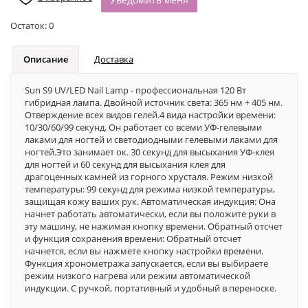
Остаток:
0
Описание
Доставка
Sun S9 UV/LED Nail Lamp - профессиональная 120 Вт
гибридная лампа. Двойной источник света: 365 нм + 405 нм.
Отверждение всех видов гелей.4 вида настройки времени:
10/30/60/99 секунд. Он работает со всеми УФ-гелевыми
лаками для ногтей и светодиодными гелевыми лаками для
ногтей.Это занимает ок. 30 секунд для высыхания УФ-клея
для ногтей и 60 секунд для высыхания клея для
драгоценных камней из горного хрусталя. Режим низкой
температуры: 99 секунд для режима низкой температуры,
защищая кожу ваших рук. Автоматическая индукция: Она
начнет работать автоматически, если вы положите руки в
эту машину, не нажимая кнопку времени. Обратный отсчет
и функция сохранения времени: Обратный отсчет
начнется, если вы нажмете кнопку настройки времени.
Функция хронометража запускается, если вы выбираете
режим низкого нагрева или режим автоматической
индукции. С ручкой, портативный и удобный в переноске.