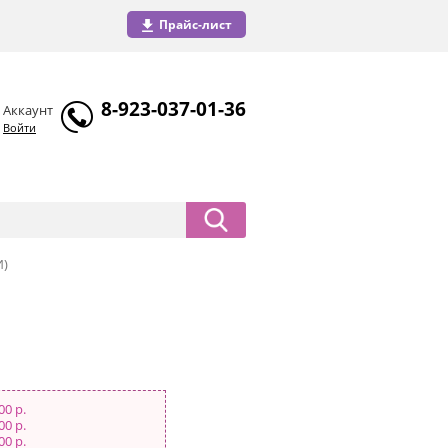
Прайс-лист
8-923-037-01-36
Аккаунт
Войти
И)
00 р.
00 р.
00 р.