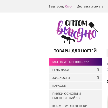
Ваш город:
Омск
Доставка и оплата
ТОВАРЫ ДЛЯ НОГТЕЙ
МЫ НА WILDBERRIES >>>
ГЕЛЬ-ЛАКИ
ЖИДКОСТИ
РАСПРОДАЖА
КАРАОКЕ
ТОПЫ
Антисептики
ART-A
ПИЛКИ ОСНОВЫ И
Жидкости для
СМЕННЫЕ ФАЙЛЫ
БАЗЫ
обезжиривания ногтей и
снятия липкого слоя
ПРАЙМЕРЫ
КОСМЕТИЧКИ ЖЕНСКИЕ