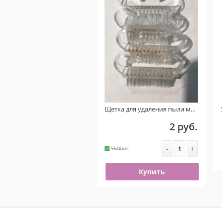
Щетка для удаления пыли маленькая (Прозрачная) УЦЕНКА!!! ( На пластике присутствует ржавчина )
2 руб.
-
+
5524 шт.
Купить