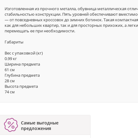
Изготовленная из прочного металла, обувница металлическая отли
стабильностью конструкции. Пять уровней обеспечивают вместимос
— от повседневных кроссовок до зимних ботинок. Такая компактная
как для небольших квартир, так и для просторных прихожих, а легк
перемещать ее при необходимости.
Габариты
Вес с упаковкой (кг)
0.99 кг
Ширина предмета
61 см
Глубина предмета
28 см
Высота предмета
74 см
Самые выгодные
предложения