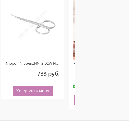
Nippon Nippers.NN_S-02W Ножницы для кутикулы. Изогнутые ручки. Длина 107 мм. Матовые Ручная заточка
Косметичка женская чёрная розовый бантик
783 руб.
180 руб.
-
+
50 шт.
Уведомить меня
Купить