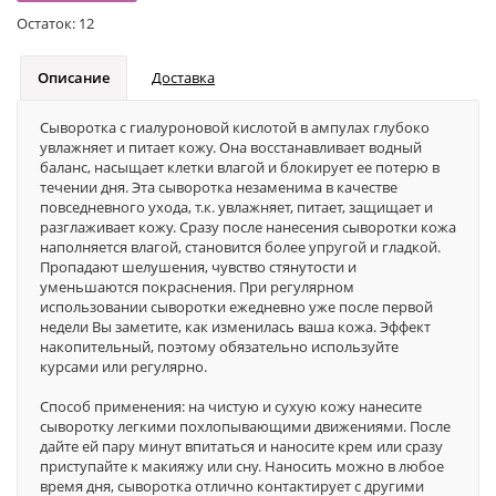
Остаток:
12
Описание
Доставка
Сыворотка с гиалуроновой кислотой в ампулах глубоко
увлажняет и питает кожу. Она восстанавливает водный
баланс, насыщает клетки влагой и блокирует ее потерю в
течении дня. Эта сыворотка незаменима в качестве
повседневного ухода, т.к. увлажняет, питает, защищает и
разглаживает кожу. Сразу после нанесения сыворотки кожа
наполняется влагой, становится более упругой и гладкой.
Пропадают шелушения, чувство стянутости и
уменьшаются покраснения. При регулярном
использовании сыворотки ежедневно уже после первой
недели Вы заметите, как изменилась ваша кожа. Эффект
накопительный, поэтому обязательно используйте
курсами или регулярно.
Способ применения: на чистую и сухую кожу нанесите
сыворотку легкими похлопывающими движениями. После
дайте ей пару минут впитаться и наносите крем или сразу
приступайте к макияжу или сну. Наносить можно в любое
время дня, сыворотка отлично контактирует с другими