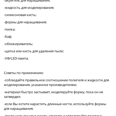
-акригель для наращивания;
-жидкость для моделирования;
-силиконовая кисть;
-формы для наращивания;
-пилка;
-баф;
-обезжириватель;
-щетка или кисть для удаления пыли;
-УФ/LED-лампа.
Советы по применению:
-соблюдайте правильное соотношение полигеля и жидкости для
моделирования, указанное производителем;
-материал быстро застывает, моделируйте форму, пока он не
затвердел;
-если Вы хотите нарастить длинные ногти, используйте формы
для наращивания;
-после застывания в лампе, опилите и отполируйте пластину,