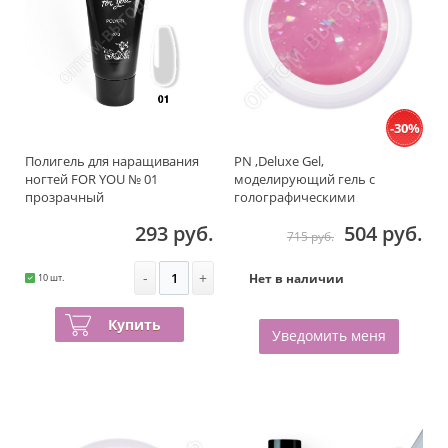
-30%
Полигель для наращивания
PN ,Deluxe Gel,
ногтей FOR YOU № 01
моделирующий гель с
прозрачный
голографическими
хлопьями, Holography 15гр.
293 руб.
504 руб.
715 руб.
-
+
Нет в наличии
10 шт.
Купить
Уведомить меня