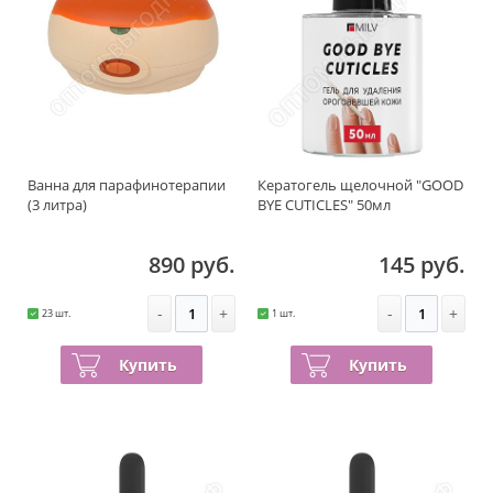
Ванна для парафинотерапии
Кератогель щелочной "GOOD
(3 литра)
BYE CUTICLES" 50мл
890 руб.
145 руб.
-
+
-
+
23 шт.
1 шт.
Купить
Купить