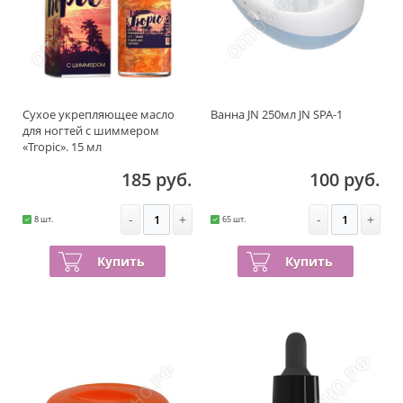
Сухое укрепляющее масло
Ванна JN 250мл JN SPA-1
для ногтей с шиммером
«Tropic». 15 мл
185 руб.
100 руб.
-
+
-
+
8 шт.
65 шт.
Купить
Купить