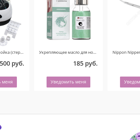
Укрепляющее масло для ногтей со смолой мастикового дерева и шиммером «PISTACHIO». 15 мл.
Nippon Nippers.NN_S-02W Ножницы для кутикулы. Изогнутые ручки. Длина 107 мм. Матовые Ручная заточка
185 руб.
783 руб.
Уведомить меня
Уведомить меня