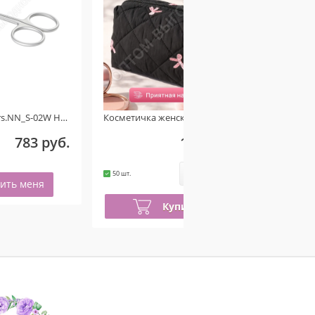
Косметичка женская чёрная розовый бантик
Косметичка женская бархатная молочная
180 руб.
180 руб.
-
+
-
+
50 шт.
49 шт.
Купить
Купить