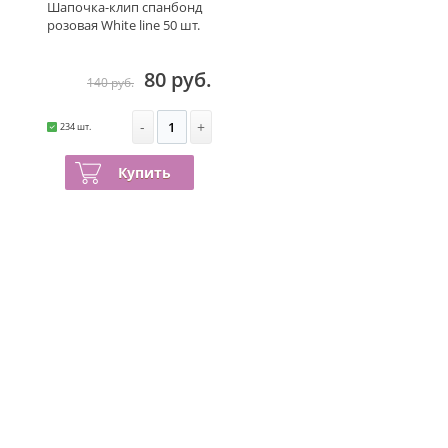
Шапочка-клип спанбонд
розовая White line 50 шт.
80 руб.
140 руб.
-
+
234 шт.
Купить