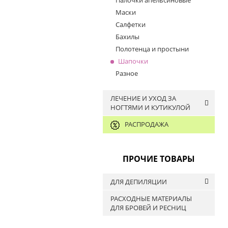
Палочки апельсиновые
Пинцеты
Палитры
Маски
Кисти и щётки для
Салфетки
смахивания опила
Бахилы
Очки для мастера
Полотенца и простыни
Контейнера для хранения
Шапочки
Разное
ЛЕЧЕНИЕ И УХОД ЗА
НОГТЯМИ И КУТИКУЛОЙ
РАСПРОДАЖА
ПАРАФИНОТЕРАПИЯ
Средства для ногтей
кутикулы
ПРОЧИЕ ТОВАРЫ
Масла для кутикулы
ДЛЯ ДЕПИЛЯЦИИ
РАСХОДНЫЕ МАТЕРИАЛЫ
Воскоплавы
ДЛЯ БРОВЕЙ И РЕСНИЦ
Полоски и шпатели