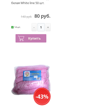
белая White line 50 шт.
80 руб.
140 руб.
-
+
14 шт.
Купить
-43%