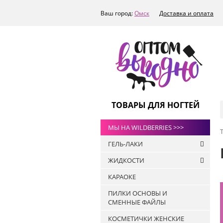
Ваш город:
Омск
Доставка и оплата
ТОВАРЫ ДЛЯ НОГТЕЙ
МЫ НА WILDBERRIES >>>
ГЕЛЬ-ЛАКИ
ЖИДКОСТИ
РАСПРОДАЖА
КАРАОКЕ
ТОПЫ
Антисептики
ART-A
ПИЛКИ ОСНОВЫ И
Жидкости для
СМЕННЫЕ ФАЙЛЫ
БАЗЫ
обезжиривания ногтей и
снятия липкого слоя
ПРАЙМЕРЫ
КОСМЕТИЧКИ ЖЕНСКИЕ