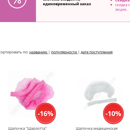
Скидка
единовременный заказ
скидка 
акции.
Сортировать по:
названию
|
популярности
|
дате поступления
-16%
-10%
Шапочка "Шарлотта"
Шапочка медицинская