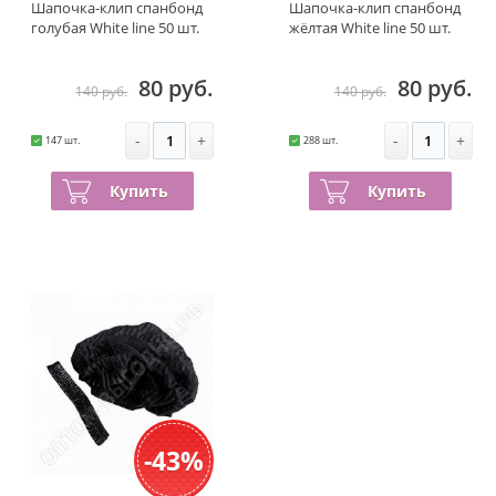
Шапочка-клип спанбонд
Шапочка-клип спанбонд
голубая White line 50 шт.
жёлтая White line 50 шт.
80 руб.
80 руб.
140 руб.
140 руб.
-
+
-
+
147 шт.
288 шт.
Купить
Купить
-43%