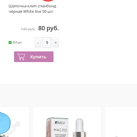
Шапочка-клип спанбонд
чёрная White line 50 шт.
80 руб.
140 руб.
-
+
253 шт.
Купить