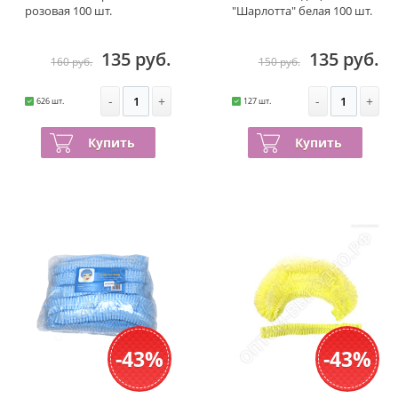
розовая 100 шт.
"Шарлотта" белая 100 шт.
135 руб.
135 руб.
160 руб.
150 руб.
-
+
-
+
626 шт.
127 шт.
Купить
Купить
-43%
-43%