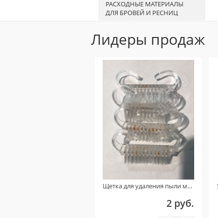
РАСХОДНЫЕ МАТЕРИАЛЫ
Воскоплавы
ДЛЯ БРОВЕЙ И РЕСНИЦ
Полоски и шпатели
Лидеры продаж
Лосьоны и присыпки
Щетка для удаления пыли маленькая (Прозрачная) УЦЕНКА!!! ( На пластике присутствует ржавчина )
2 руб.