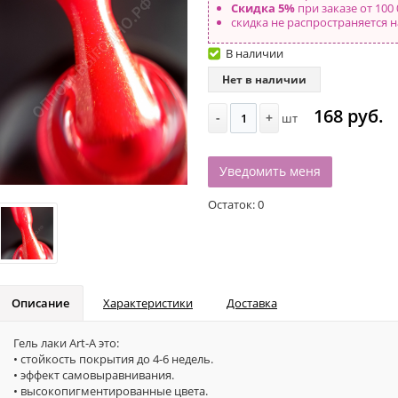
Скидка 5%
при заказе от 100 
скидка не распространяется н
В наличии
Нет в наличии
168 руб.
-
+
шт
Уведомить меня
Остаток:
0
Описание
Характеристики
Доставка
Гель лаки Art-A это:
• стойкость покрытия до 4-6 недель.
• эффект самовыравнивания.
• высокопигментированные цвета.