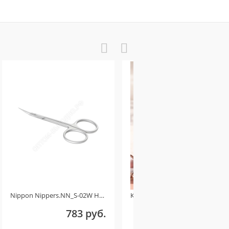
Nippon Nippers.NN_S-02W Ножницы для кутикулы. Изогнутые ручки. Длина 107 мм. Матовые Ручная заточка
Косметичка женская чёрная розовый бантик
783 руб.
180 руб.