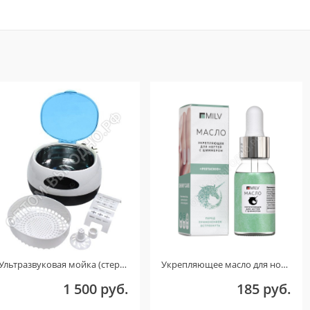
Ультразвуковая мойка (стерилизатор) UC-6106 (Голубой) ТОЛЬКО ДЛЯ КЛИЕНТОВ ИЗ ГОРОДА ОМСКА! ДЕФЕКТ!
Укрепляющее масло для ногтей со смолой мастикового дерева и шиммером «PISTACHIO». 15 мл.
1 500 руб.
185 руб.