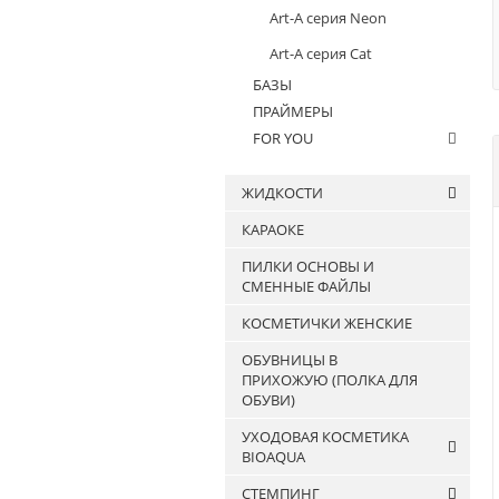
Art-A серия Neon
Art-A серия Cat
БАЗЫ
ПРАЙМЕРЫ
FOR YOU
ЖИДКОСТИ
КАРАОКЕ
Антисептики
ПИЛКИ ОСНОВЫ И
Жидкости для
СМЕННЫЕ ФАЙЛЫ
обезжиривания ногтей и
снятия липкого слоя
КОСМЕТИЧКИ ЖЕНСКИЕ
Жидкости для очистки
ОБУВНИЦЫ В
кистей
ПРИХОЖУЮ (ПОЛКА ДЛЯ
ОБУВИ)
УХОДОВАЯ КОСМЕТИКА
BIOAQUA
СТЕМПИНГ