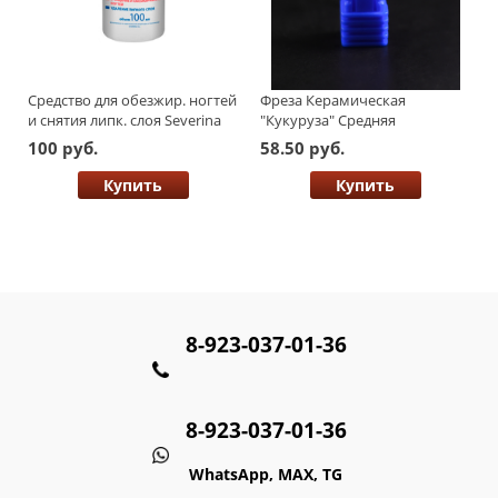
Средство для обезжир. ногтей
Фреза Керамическая
и снятия липк. слоя Severina
"Кукуруза" Средняя
100мл
100 руб.
58.50 руб.
Купить
Купить
8-923-037-01-36
8-923-037-01-36
WhatsApp, MAX, TG