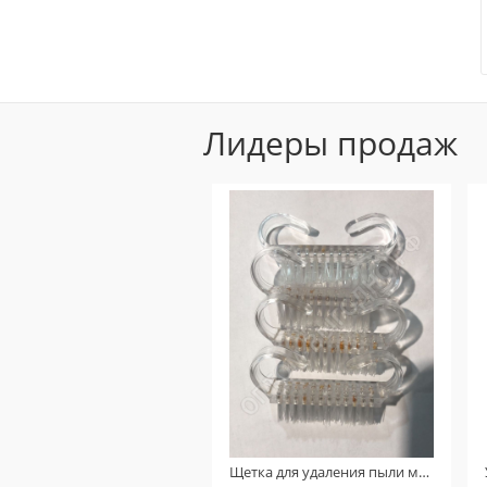
Лидеры продаж
Щетка для удаления пыли маленькая (Прозрачная) УЦЕНКА!!! ( На пластике присутствует ржавчина )