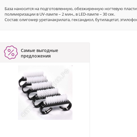
База наносится на подготовленную, обезжиренную ногтевую пласт
полимеризации в UV-лампе – 2 мин., в LED-лампе – 30 сек.
Состав: олигомер уретанакрилата, гександиол, бутилацетат, этилофос
Самые выгодные
предложения