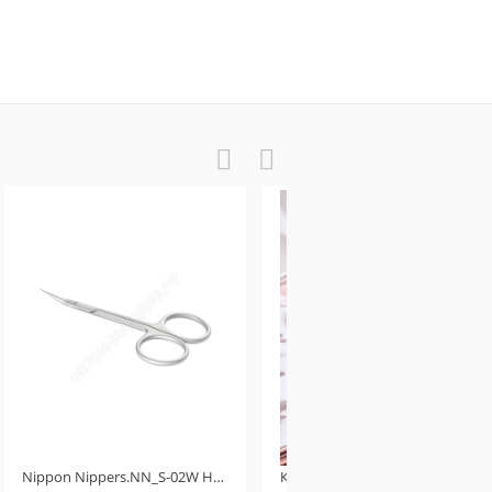
Одноразовая щеточка для ресниц и бровей акриловый стержень, черная кисть 50шт
Кисть Смётка на кольце маникюрная чёрная
Nippon Nippers.NN_S-02W Ножницы для кутикулы. Изогнутые ручки. Длина 107 мм. Матовые Ручная заточка
Косметичка женская бархатная розовая