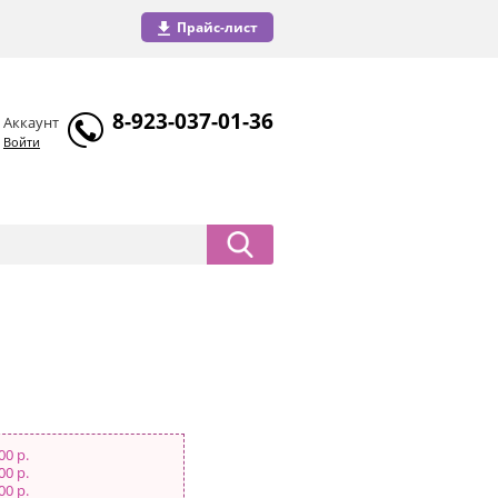
Прайс-лист
8-923-037-01-36
Аккаунт
Войти
00 р.
00 р.
00 р.