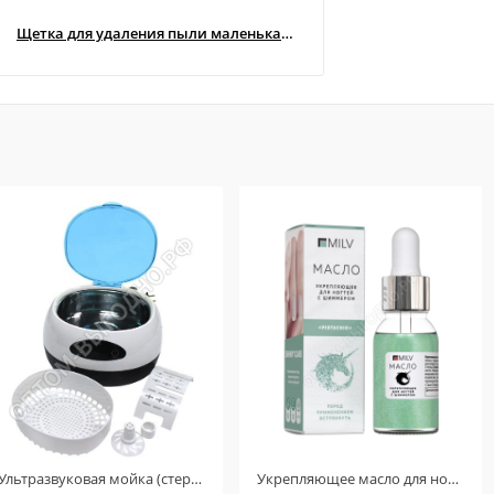
Щетка для удаления пыли маленькая (Чёрная матовая белый ворс) УЦЕНКА!!!! ( Мятый ворс )
Ультразвуковая мойка (стерилизатор) UC-6106 (Голубой) ТОЛЬКО ДЛЯ КЛИЕНТОВ ИЗ ГОРОДА ОМСКА! ДЕФЕКТ!
Укрепляющее масло для ногтей со смолой мастикового дерева и шиммером «PISTACHIO». 15 мл.