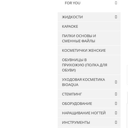
FOR YOU
ЖИДКОСТИ
КАРАОКЕ
Антисептики
ПИЛКИ ОСНОВЫ И
Жидкости для
СМЕННЫЕ ФАЙЛЫ
обезжиривания ногтей и
снятия липкого слоя
КОСМЕТИЧКИ ЖЕНСКИЕ
Жидкости для очистки
ОБУВНИЦЫ В
кистей
ПРИХОЖУЮ (ПОЛКА ДЛЯ
ОБУВИ)
УХОДОВАЯ КОСМЕТИКА
BIOAQUA
СТЕМПИНГ
Патчи
ОБОРУДОВАНИЕ
Маски
Лаки для стемпинга
Сыворотки и эссенции
НАРАЩИВАНИЕ НОГТЕЙ
Штампы и скраперы для
АППАРАТЫ ДЛЯ МАНИКЮРА
Крема
стемпинга
ИНСТРУМЕНТЫ
И ПЕДИКЮРА
Гели
Гели для наращивания
Пластины для стемпинга