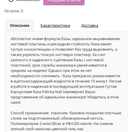
Остаток:
0
Описание
Характеристики
Доставка
Абсолютно новая формула базы, идеальное выравнивание
ногтевой пластины и рекордная стойкость! База имеет
густую консистенцию и позволяет без труда выровнять, а
также укрепить тонкую ногтевую пластину. За счет
крепкого и надежного сцепления базы с ногтевой
пластиной, срок службы маникюра увеличивается в
среднем на неделю! Однако при этом ее нет
необходимости спиливать - база прекрасно размачивается
в ацетоносодержащей жидкости в течение 15 минут. Легкая
в работе и надежная в последующей эксплуатации Густая
Каучуковая база Patrisa Nail перевернет Ваше
представление об идеальном маникюре! Убедитесь в этом
сами!
Способ применения: Наносим базовое покрытие плотным
слоем на подготовленный, обезжиренный ноготь.
Полимеризуем 2 мин/30сек в УФ/LED-лампе. Не снимая
липкий слой наносим цветной гель-лак.