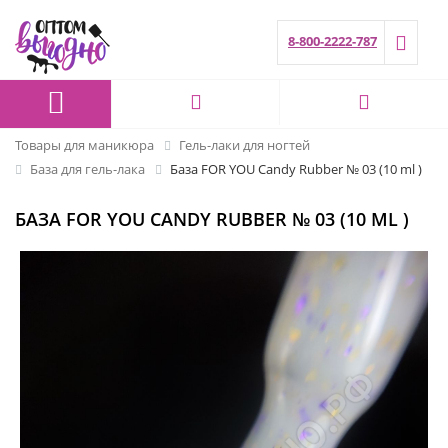
8-800-2222-787
Товары для маникюра
Гель-лаки для ногтей
База для гель-лака
База FOR YOU Candy Rubber № 03 (10 ml )
БАЗА FOR YOU CANDY RUBBER № 03 (10 ML )