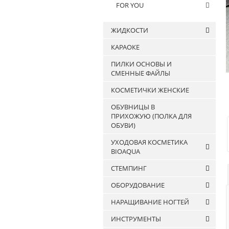
FOR YOU
ЖИДКОСТИ
КАРАОКЕ
Антисептики
ПИЛКИ ОСНОВЫ И
Жидкости для
СМЕННЫЕ ФАЙЛЫ
обезжиривания ногтей и
снятия липкого слоя
КОСМЕТИЧКИ ЖЕНСКИЕ
Жидкости для очистки
ОБУВНИЦЫ В
кистей
ПРИХОЖУЮ (ПОЛКА ДЛЯ
ОБУВИ)
УХОДОВАЯ КОСМЕТИКА
BIOAQUA
СТЕМПИНГ
Патчи
ОБОРУДОВАНИЕ
Маски
Лаки для стемпинга
Сыворотки и эссенции
НАРАЩИВАНИЕ НОГТЕЙ
Штампы и скраперы для
АППАРАТЫ ДЛЯ МАНИКЮРА
Крема
стемпинга
ИНСТРУМЕНТЫ
И ПЕДИКЮРА
Гели
Гели для наращивания
Пластины для стемпинга