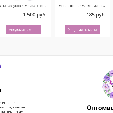
Ультразвуковая мойка (стерилизатор) UC-6106 (Голубой) ТОЛЬКО ДЛЯ КЛИЕНТОВ ИЗ ГОРОДА ОМСКА! ДЕФЕКТ!
Укрепляющее масло для ногтей со смолой мастикового дерева и шиммером «PISTACHIO». 15 мл.
1 500 руб.
185 руб.
Уведомить меня
Уведомить меня
ы
 интернет-
 нас представлен
 низким ценам!