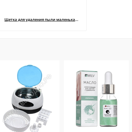
Щетка для удаления пыли маленькая (Чёрная матовая белый ворс) УЦЕНКА!!!! ( Мятый ворс )