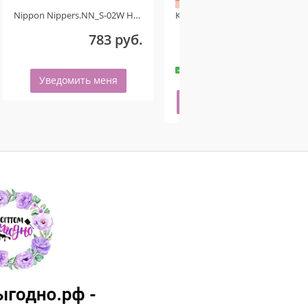
Nippon Nippers.NN_S-02W Ножницы для кутикулы. Изогнутые ручки. Длина 107 мм. Матовые Ручная заточка
Косметичка женская чёрная розовый бантик
783 руб.
180 руб.
-
+
50 шт.
Уведомить меня
Купить