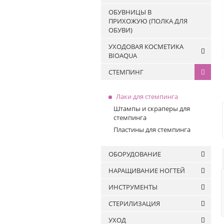
Жидкости для очистки
FOR YOU
ОБУВНИЦЫ В
кистей
ПРИХОЖУЮ (ПОЛКА ДЛЯ
ОБУВИ)
УХОДОВАЯ КОСМЕТИКА
BIOAQUA
СТЕМПИНГ
Патчи
Маски
Лаки для стемпинга
Сыворотки и эссенции
Штампы и скраперы для
Крема
стемпинга
Гели
Пластины для стемпинга
Пенки
Лосьоны и тонеры
ОБОРУДОВАНИЕ
Разное
НАРАЩИВАНИЕ НОГТЕЙ
Для волос
АППАРАТЫ ДЛЯ МАНИКЮРА
ИНСТРУМЕНТЫ
И ПЕДИКЮРА
Гели для наращивания
АППАРАТЫ ДЛЯ МАНИКЮРА
СТЕРИЛИЗАЦИЯ
Полигель
И ПЕДИКЮРА
Кисти
Формы для ногтей
УХОД
ФРЕЗЫ ДЛЯ МАНИКЮРА И
Кусачки