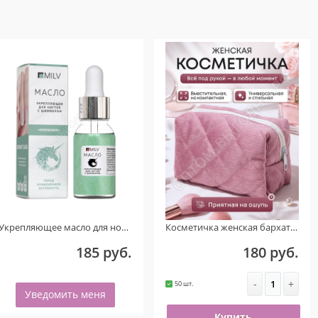
Укрепляющее масло для ногтей со смолой мастикового дерева и шиммером «PISTACHIO». 15 мл.
Косметичка женская бархатная розовая
185 руб.
180 руб.
-
+
50 шт.
Уведомить меня
Купить