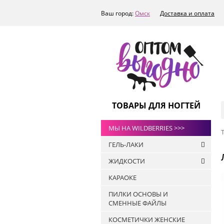
Ваш город:
Омск
Доставка и оплата
ТОВАРЫ ДЛЯ НОГТЕЙ
МЫ НА WILDBERRIES >>>
ГЕЛЬ-ЛАКИ
ЖИДКОСТИ
РАСПРОДАЖА
КАРАОКЕ
ТОПЫ
Антисептики
ART-A
ПИЛКИ ОСНОВЫ И
Жидкости для
СМЕННЫЕ ФАЙЛЫ
БАЗЫ
обезжиривания ногтей и
снятия липкого слоя
ПРАЙМЕРЫ
КОСМЕТИЧКИ ЖЕНСКИЕ