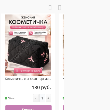
Косметичка женская чёрная розовый бантик
Косметичка женская текстиль коричневая
180 руб.
180 руб.
-
+
-
+
50 шт.
50 шт.
Купить
Купить