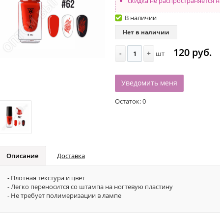
скидка не распространяется н
В наличии
Нет в наличии
120 руб.
-
+
шт
Уведомить меня
Остаток:
0
Описание
Доставка
- Плотная текстура и цвет
- Легко переносится со штампа на ногтевую пластину
- Не требует полимеризации в лампе