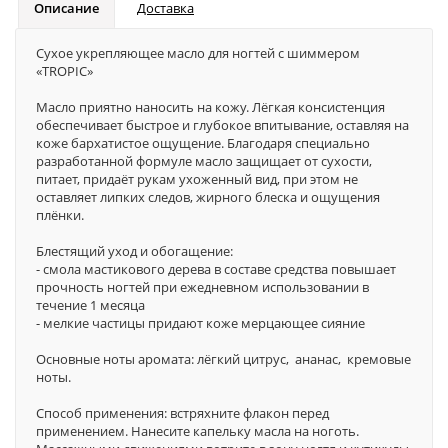
Описание
Доставка
Сухое укрепляющее масло для ногтей с шиммером
«TROPIC»
Масло приятно наносить на кожу. Лёгкая консистенция
обеспечивает быстрое и глубокое впитывание, оставляя на
коже бархатистое ощущение. Благодаря специально
разработанной формуле масло защищает от сухости,
питает, придаёт рукам ухоженный вид, при этом не
оставляет липких следов, жирного блеска и ощущения
плёнки.
Блестящий уход и обогащение:
- смола мастикового дерева в составе средства повышает
прочность ногтей при ежедневном использовании в
течение 1 месяца
- мелкие частицы придают коже мерцающее сияние
Основные ноты аромата: лёгкий цитрус, ананас, кремовые
ноты.
Способ применения: встряхните флакон перед
применением. Нанесите капельку масла на ноготь.