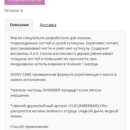
Остаток:
0
Описание
Доставка
Масло специально разработано для ломких,
поврежденных ногтей и сухой кутикулы. Укрепляет, питает,
восстанавливает ногти и смягчает кутикулу. Содержит
витамины А и Е. Смола мастикового дерева увеличивает
толщину ногтей и повышает их прочность при
ежедневном использовании в течение 1 месяца.
SHINY CARE проверенная формула укрепляющего масла в
новом исполнении:
*мелкие частицы SHIMMER придадут коже лёгкое
мерцание.
*свежий дружелюбный аромат «CUCUMBER&MELON»
раскроется нотами зелёного огурца, сладкой дыни, водной
лилии.
Способ применения: