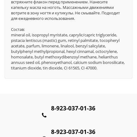
встряхните флакон перед применением. Нанесите
капельку масла на ноготь. Массажными движениями
вотрите в зону ногтя и кутикулы. Не смывайте. Подходит
для ежедневного использования.
Состав:
mineral oil, isopropyl myristate, caprylic/сapric triglyceride,
pistacia lentiscus (mastic) gum, retinyl palmitate, tocopheryl
acetate, parfum, limonene, linalool, benzyl salicylate,
butylphenyl methylpropional, hexyl cinnamal, octocrylene,
homosalate, butyl methoxydibenzoyl methane, helianthus
annuus seed oil, phenoxyethanol, calcium sodium borosilicate,
titanium dioxide, tin dioxide, СI 61565, СI 47000.
8-923-037-01-36
8-923-037-01-36