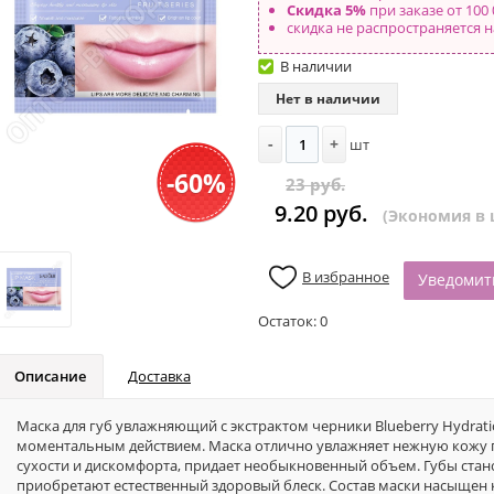
Скидка 5%
при заказе от 100 
скидка не распространяется н
В наличии
Нет в наличии
-
+
шт
-60%
23 руб.
9.20 руб.
(Экономия в ц
В избранное
Уведомит
Остаток:
0
Описание
Доставка
Маска для губ увлажняющий с экстрактом черники Blueberry Hydrat
моментальным действием. Маска отлично увлажняет нежную кожу 
сухости и дискомфорта, придает необыкновенный объем. Губы стан
приобретают естественный здоровый блеск.​ Состав маски насыщен