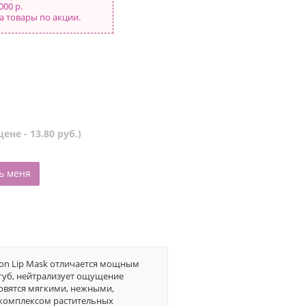
000 р.
а товары по акции.
ене - 13.80 руб.)
ь меня
ion Lip Mask отличается мощным
губ, нейтрализует ощущение
овятся мягкими, нежными,
 комплексом растительных