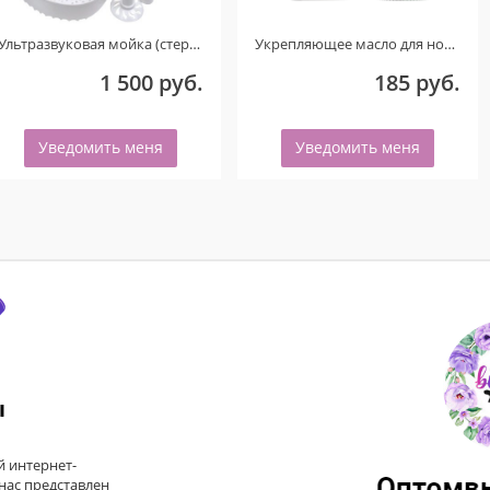
ка (стерилизатор) UC-6106 (Голубой) ТОЛЬКО ДЛЯ КЛИЕНТОВ ИЗ ГОРОДА ОМСКА! ДЕФЕКТ!
Укрепляющее масло для ногтей со смолой мастикового дерева и шиммером «PISTACHIO». 15 мл.
б.
185 руб.
783 
Уведомить меня
Уведомить меня
ы
 интернет-
 нас представлен