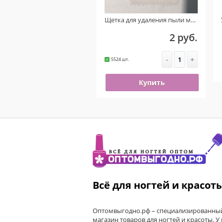
Щетка для удаления пыли маленькая (Прозрачная) УЦЕНКА!!! ( На пластике присутствует ржавчина )
Ультразвуковая мой
2 руб.
1 500 ру
-
+
5524 шт.
Уведомить меня
Купить
Всё для ногтей и красот
Оптомвыгодно.рф – специализированный
магазин товаров для ногтей и красоты. У