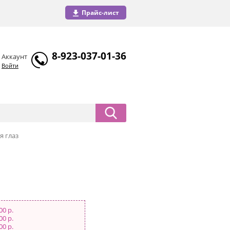
Прайс-лист
8-923-037-01-36
Аккаунт
Войти
ля глаз
00 р.
00 р.
00 р.