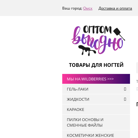
Ваш город:
Омск
Доставка и оплата
ТОВАРЫ ДЛЯ НОГТЕЙ
МЫ НА WILDBERRIES >>>
ГЕЛЬ-ЛАКИ
ЖИДКОСТИ
РАСПРОДАЖА
КАРАОКЕ
ТОПЫ
Антисептики
ART-A
ПИЛКИ ОСНОВЫ И
Жидкости для
СМЕННЫЕ ФАЙЛЫ
БАЗЫ
обезжиривания ногтей и
снятия липкого слоя
ПРАЙМЕРЫ
КОСМЕТИЧКИ ЖЕНСКИЕ