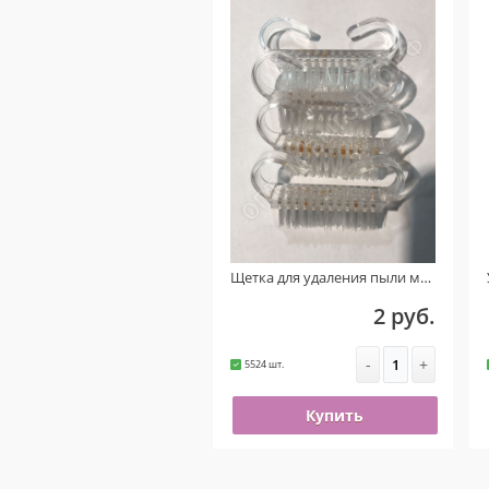
Щетка для удаления пыли маленькая (Прозрачная) УЦЕНКА!!! ( На пластике присутствует ржавчина )
2 руб.
-
+
5524 шт.
Купить