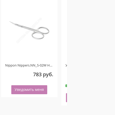
Nippon Nippers.NN_S-02W Ножницы для кутикулы. Изогнутые ручки. Длина 107 мм. Матовые Ручная заточка
Укрепляющее гель-масло для ногтей со смолой мастикового дерева и шиммером VANILLA STRAWBERRY 50мл
783 руб.
240 руб.
-
+
8 шт.
Уведомить меня
Купить