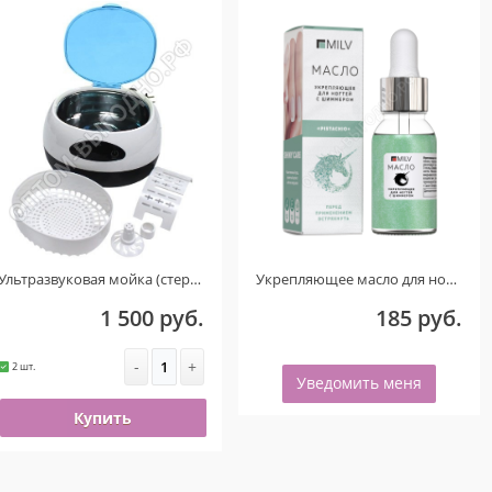
Ультразвуковая мойка (стерилизатор) UC-6106 (Голубой) ТОЛЬКО ДЛЯ КЛИЕНТОВ ИЗ ГОРОДА ОМСКА! ДЕФЕКТ!
Укрепляющее масло для ногтей со смолой мастикового дерева и шиммером «PISTACHIO». 15 мл.
1 500 руб.
185 руб.
-
+
2 шт.
Уведомить меня
Купить