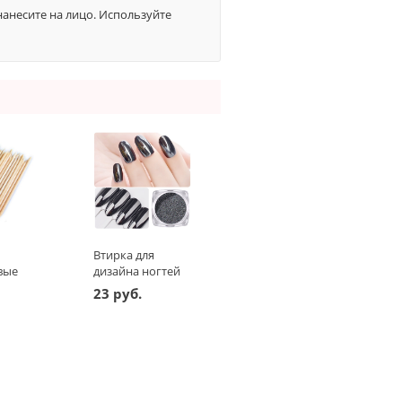
анесите на лицо. Используйте
Втирка для
вые
дизайна ногтей
аковка
"Чёрное
23 руб.
зеркало"