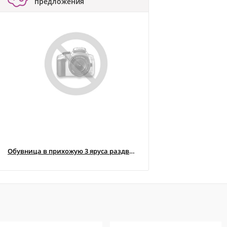
предложения
Обувница в прихожую 3 яруса раздвижная "черная" металлическая