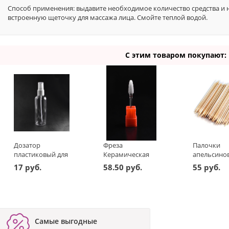
Способ применения: выдавите необходимое количество средства и н
встроенную щеточку для массажа лица. Смойте теплой водой.
С этим товаром покупают:
Дозатор
Фреза
Палочки
пластиковый для
Керамическая
апельсино
жидкостей 100
"Кукуруза"
11,5 см (уп
17 руб.
58.50 руб.
55 руб.
мл
Тонкая
100шт)
Самые выгодные