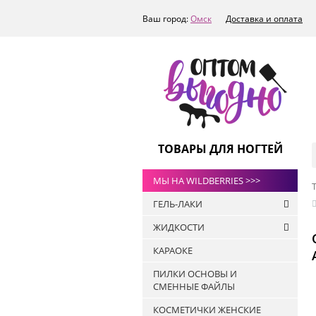
Ваш город:
Омск
Доставка и оплата
ТОВАРЫ ДЛЯ НОГТЕЙ
МЫ НА WILDBERRIES >>>
ГЕЛЬ-ЛАКИ
ЖИДКОСТИ
РАСПРОДАЖА
КАРАОКЕ
ТОПЫ
Антисептики
ART-A
ПИЛКИ ОСНОВЫ И
Жидкости для
СМЕННЫЕ ФАЙЛЫ
БАЗЫ
обезжиривания ногтей и
снятия липкого слоя
ПРАЙМЕРЫ
КОСМЕТИЧКИ ЖЕНСКИЕ