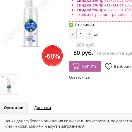
Скидка 2%
при заказе от 50 0
Скидка 3%
при заказе от 70 0
Скидка 5%
при заказе от 100 
скидка не распространяется н
В наличии
-
+
шт
200 руб.
80 руб.
(Экономия в цен
-60%
Купить
В избран
Остаток:
29
Описание
Доставка
Пенка для глубокого очищения кожи с аминокислотами, помогает 
клетки кожи, макияж и другие загрязнения.