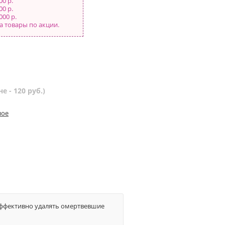
00 р.
00 р.
000 р.
а товары по акции.
е - 120 руб.)
ное
эффективно удалять омертвевшие