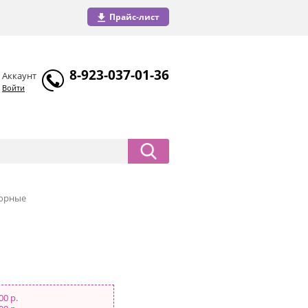
Прайс-лист
8-923-037-01-36
Аккаунт
Войти
кюрные
00 р.