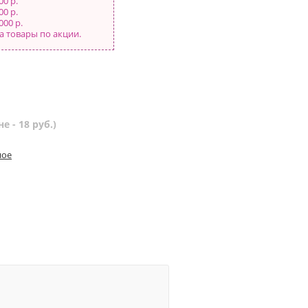
00 р.
00 р.
000 р.
а товары по акции.
е - 18 руб.)
ное