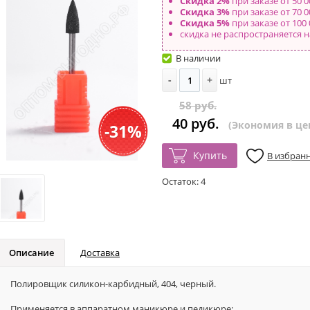
Скидка 2%
при заказе от 50 0
Скидка 3%
при заказе от 70 0
Скидка 5%
при заказе от 100 
скидка не распространяется н
В наличии
-
+
шт
58 руб.
40 руб.
(Экономия в цен
-31%
Купить
В избран
Остаток:
4
Описание
Доставка
Полировщик силикон-карбидный, 404, черный.
Применяется в аппаратном маникюре и педикюре: