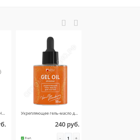
Укрепляющее гель-масло для ногтей со смолой мастикового дерева и шиммером VANILLA STRAWBERRY 50мл
Палочки апельсиновые 11,5 см (упаковка 100шт)
240 руб.
55 руб.
-
+
-
+
8 шт.
3282 шт.