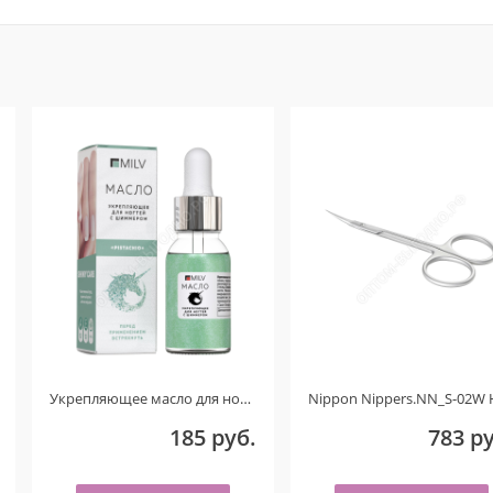
Укрепляющее масло для ногтей со смолой мастикового дерева и шиммером «PISTACHIO». 15 мл.
Nippon Nippers.NN_S-02W Ножницы для кутикулы. Изогнутые ручки. Длина 107 мм. Матовые Ручная заточка
185 руб.
783 руб.