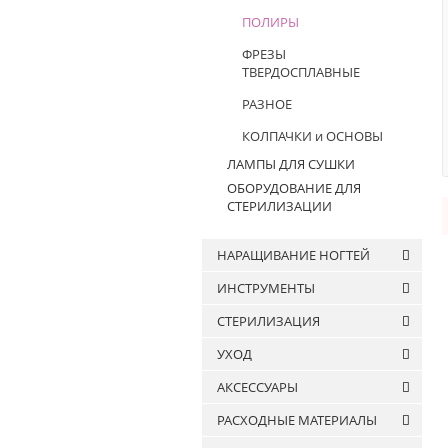
ПОЛИРЫ
ФРЕЗЫ
ТВЕРДОСПЛАВНЫЕ
РАЗНОЕ
КОЛПАЧКИ и ОСНОВЫ
ЛАМПЫ ДЛЯ СУШКИ
ОБОРУДОВАНИЕ ДЛЯ
СТЕРИЛИЗАЦИИ
НАРАЩИВАНИЕ НОГТЕЙ
ИНСТРУМЕНТЫ
Гели для наращивания
СТЕРИЛИЗАЦИЯ
Полигель
Кисти
Формы для ногтей
УХОД
Кусачки
Жидкости
Пудра акриловая
Ножницы
АКСЕССУАРЫ
Пакеты для стерилизации
Уход за телом
Лотки стоматологические
РАСХОДНЫЕ МАТЕРИАЛЫ
Уход за руками
Пушеры
Наклейки на типсы