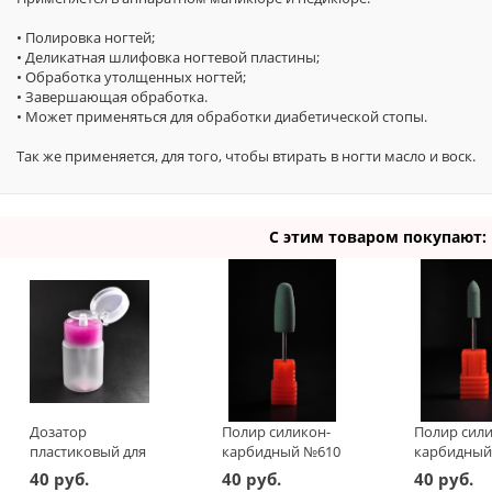
• Полировка ногтей;
• Деликатная шлифовка ногтевой пластины;
• Обработка утолщенных ногтей;
• Завершающая обработка.
• Может применяться для обработки диабетической стопы.
Так же применяется, для того, чтобы втирать в ногти масло и воск.
С этим товаром покупают:
Дозатор
Полир силикон-
Полир сили
пластиковый для
карбидный №610
карбидный
жидкостей 60 мл
(зелёный)
(зелёный)
40 руб.
40 руб.
40 руб.
(РОЗОВЫЙ)