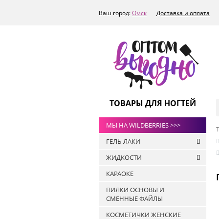
Ваш город:
Омск
Доставка и оплата
ТОВАРЫ ДЛЯ НОГТЕЙ
МЫ НА WILDBERRIES >>>
ГЕЛЬ-ЛАКИ
ЖИДКОСТИ
РАСПРОДАЖА
КАРАОКЕ
ТОПЫ
Антисептики
ART-A
ПИЛКИ ОСНОВЫ И
Жидкости для
СМЕННЫЕ ФАЙЛЫ
БАЗЫ
обезжиривания ногтей и
снятия липкого слоя
ПРАЙМЕРЫ
КОСМЕТИЧКИ ЖЕНСКИЕ