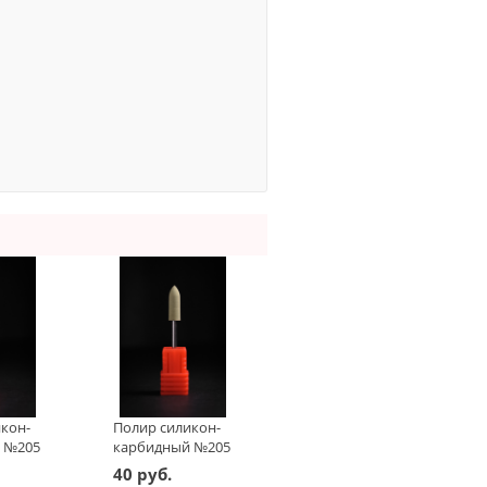
кон-
Полир силикон-
 №205
карбидный №205
(жёлтый)
40 руб.