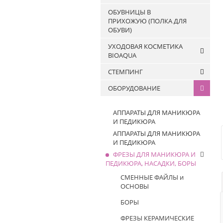
Жидкости для очистки
FOR YOU
ОБУВНИЦЫ В
кистей
ПРИХОЖУЮ (ПОЛКА ДЛЯ
ОБУВИ)
УХОДОВАЯ КОСМЕТИКА
BIOAQUA
СТЕМПИНГ
Патчи
ОБОРУДОВАНИЕ
Маски
Лаки для стемпинга
Сыворотки и эссенции
Штампы и скраперы для
АППАРАТЫ ДЛЯ МАНИКЮРА
Крема
стемпинга
И ПЕДИКЮРА
Гели
Пластины для стемпинга
АППАРАТЫ ДЛЯ МАНИКЮРА
Пенки
И ПЕДИКЮРА
Лосьоны и тонеры
ФРЕЗЫ ДЛЯ МАНИКЮРА И
ПЕДИКЮРА, НАСАДКИ, БОРЫ
Разное
Для волос
СМЕННЫЕ ФАЙЛЫ и
ОСНОВЫ
БОРЫ
ФРЕЗЫ КЕРАМИЧЕСКИЕ