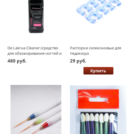
De Lakrua Cleaner (средство
Распорки силиконовые для
для обезжиривания ногтей и
педикюра
снятия липкого слоя) 1000 мл
480 руб.
29 руб.
Купить