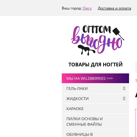
Ваш город:
Омск
Доставка и оплата
ТОВАРЫ ДЛЯ НОГТЕЙ
МЫ НА WILDBERRIES >>>
ГЕЛЬ-ЛАКИ
ЖИДКОСТИ
РАСПРОДАЖА
КАРАОКЕ
ТОПЫ
Антисептики
ART-A
ПИЛКИ ОСНОВЫ И
Жидкости для
СМЕННЫЕ ФАЙЛЫ
БАЗЫ
обезжиривания ногтей и
снятия липкого слоя
ПРАЙМЕРЫ
ОБУВНИЦЫ В