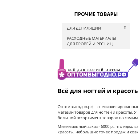
Кисти и щётки для
Салфетки
Средства для ногтей
смахивания опила
кутикулы
Бахилы
ПРОЧИЕ ТОВАРЫ
Очки для мастера
Масла для кутикулы
Полотенца и простыни
Контейнера для хранения
Шапочки
ДЛЯ ДЕПИЛЯЦИИ
Разное
РАСХОДНЫЕ МАТЕРИАЛЫ
Воскоплавы
ДЛЯ БРОВЕЙ И РЕСНИЦ
Полоски и шпатели
Лосьоны и присыпки
Всё для ногтей и красот
Оптомвыгодно.рф – специализированный
магазин товаров для ногтей и красоты. У
большой ассортимент товаров по самым
Минимальный заказ - 6000 р., что идеаль
красоты, небольших точек продаж и сов