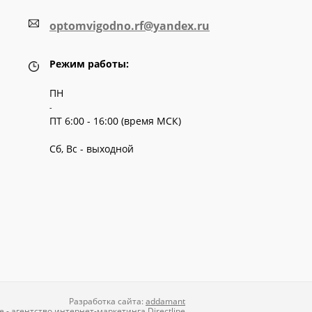
optomvigodno.rf@yandex.ru
Режим работы:
ПН
-
ПТ 6:00 - 16:00 (время МСК)
Сб, Вс - выходной
Разработка сайта:
addamant
е
-
агентство интернет-маркетинга
Directline