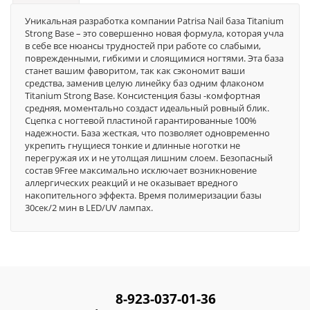
Уникальная разработка компании Patrisa Nail база Titanium
Strong Base – это совершенно новая формула, которая учла
в себе все нюансы трудностей при работе со слабыми,
поврежденными, гибкими и слоящимися ногтями. Эта база
станет вашим фаворитом, так как сэкономит ваши
средства, заменив целую линейку баз одним флаконом
Titanium Strong Base. Консистенция базы -комфортная
средняя, моментально создаст идеальный ровный блик.
Сцепка с ногтевой пластиной гарантированные 100%
надежности. База жесткая, что позволяет одновременно
укрепить гнущиеся тонкие и длинные ноготки не
перегружая их и не утолщая лишним слоем. Безопасный
состав 9Free максимально исключает возникновение
аллергических реакций и не оказывает вредного
накопительного эффекта. Время полимеризации базы
30сек/2 мин в LED/UV лампах.
8-923-037-01-36