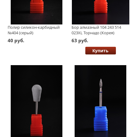
Полир силикон-карбидный
Бор алмазный 104 243 514
№404 (серый)
023XL Торнадо (Корея)
40 руб.
63 руб.
Купить