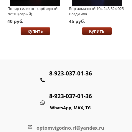
Полир силикон-карбидный
Бор алмазный 104 243 524 025
№510 (серый)
Владмива
40 руб.
45 руб.
Купить
Купить
8-923-037-01-36
8-923-037-01-36
WhatsApp, MAX, TG
optomvigodno.rf@yandex.ru