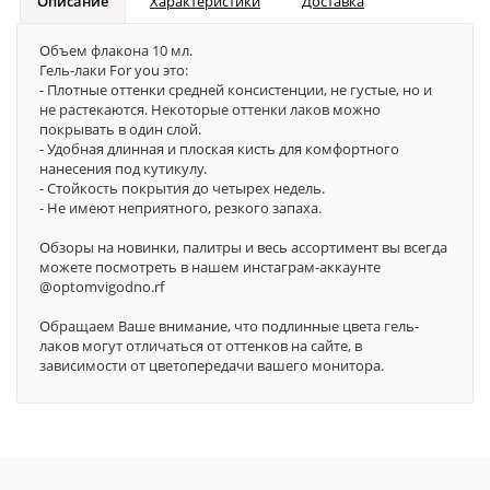
Описание
Характеристики
Доставка
Объем флакона 10 мл.
Гель-лаки For you это:
- Плотные оттенки средней консистенции, не густые, но и
не растекаются. Некоторые оттенки лаков можно
покрывать в один слой.
- Удобная длинная и плоская кисть для комфортного
нанесения под кутикулу.
- Стойкость покрытия до четырех недель.
- Не имеют неприятного, резкого запаха.
Обзоры на новинки, палитры и весь ассортимент вы всегда
можете посмотреть в нашем инстаграм-аккаунте
@optomvigodno.rf
Обращаем Ваше внимание, что подлинные цвета гель-
лаков могут отличаться от оттенков на сайте, в
зависимости от цветопередачи вашего монитора.