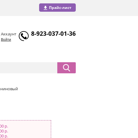
Прайс-лист
8-923-037-01-36
Аккаунт
Войти
таниновый
00 р.
00 р.
00 р.