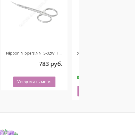
Nippon Nippers.NN_S-02W Ножницы для кутикулы. Изогнутые ручки. Длина 107 мм. Матовые Ручная заточка
Укрепляющее гель-масло для ногтей со смолой мастикового дерева и шиммером VANILLA STRAWBERRY 50мл
783 руб.
240 руб.
-
+
8 шт.
Уведомить меня
Купить