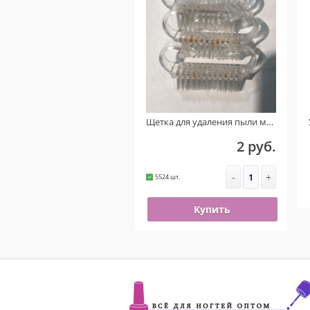
Щетка для удаления пыли маленькая (Прозрачная) УЦЕНКА!!! ( На пластике присутствует ржавчина )
2 руб.
-
+
5524 шт.
Купить