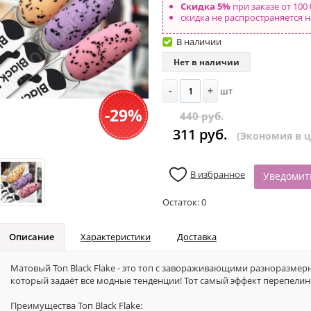
Скидка 5%
при заказе от 100 
скидка не распространяется н
В наличии
Нет в наличии
-
+
шт
-29%
440 руб.
311 руб.
(Экономия в це
В избранное
Уведомит
Остаток:
0
Описание
Характеристики
Доставка
Матовый Топ Black Flake - это топ с завораживающими разноразме
который задаёт все модные тенденции! Тот самый эффект перепелин
Преимущества Топ Black Flake: