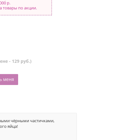
000 р.
а товары по акции.
не - 129 руб.)
ь меня
рными чёрными частичками,
ого яйца!