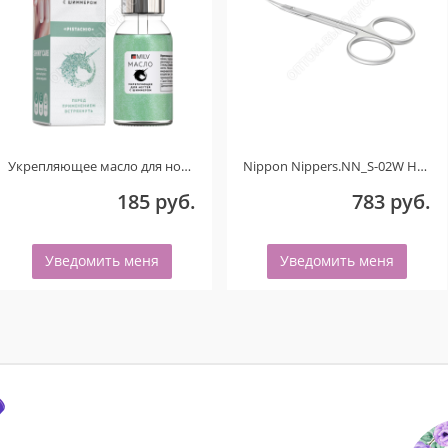
Укрепляющее масло для ногтей со смолой мастикового дерева и шиммером «PISTACHIO». 15 мл.
Nippon Nippers.NN_S-02W Ножницы для кутикулы. Изогнутые ручки. Длина 107 мм. Матовые Ручная заточка
185 руб.
783 руб.
Уведомить меня
Уведомить меня