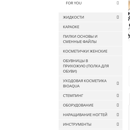
FOR YOU
ЖИДКОСТИ
КАРАОКЕ
Антисептики
ПИЛКИ ОСНОВЫ И
Жидкости для
СМЕННЫЕ ФАЙЛЫ
обезжиривания ногтей и
снятия липкого слоя
КОСМЕТИЧКИ ЖЕНСКИЕ
Жидкости для очистки
ОБУВНИЦЫ В
кистей
ПРИХОЖУЮ (ПОЛКА ДЛЯ
ОБУВИ)
УХОДОВАЯ КОСМЕТИКА
BIOAQUA
СТЕМПИНГ
Патчи
ОБОРУДОВАНИЕ
Маски
Лаки для стемпинга
Сыворотки и эссенции
НАРАЩИВАНИЕ НОГТЕЙ
Штампы и скраперы для
АППАРАТЫ ДЛЯ МАНИКЮРА
Крема
стемпинга
ИНСТРУМЕНТЫ
И ПЕДИКЮРА
Гели
Гели для наращивания
Пластины для стемпинга