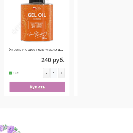
Укрепляющее гель-масло для ногтей со смолой мастикового дерева и шиммером VANILLA STRAWBERRY 50мл
Косметичка женская бархатная молочная
240 руб.
180 руб.
-
+
-
+
8 шт.
49 шт.
Купить
Купить