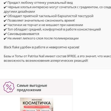
✔️ Придаст любому оттенку уникальный вид
✔️ Чёрные хлопья интересно могут сочетаться с градиентом, со сла
другими дизайнами
✔️ Обладает приятной тактильной бархатистой текстурой
✔️ Позволяет значительно сэкономить время!
✔️ Частички не торчат и не мешают при нанесении
✔️ Топ обладает средней, комфортной в работе консистенцией
✔️ Самовыравнивается
✔️ Не имеет липкого слоя после полимеризации
Black flake удобен в работе и невероятно красив!
Базы и Топы от Patrisa Nail имеют состав 9FREE, а это значит, что м
возможность возникновения аллергических реакций!
Самые выгодные
предложения