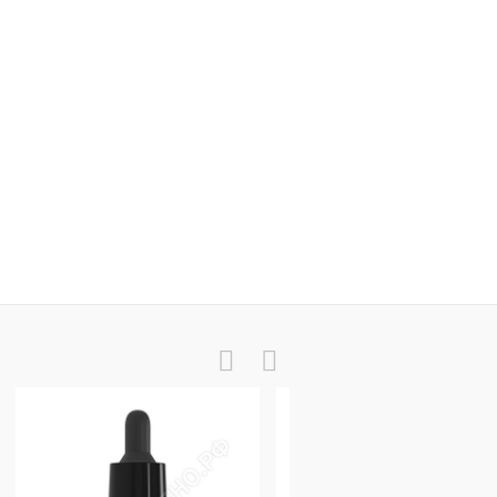
 текстиль серая
Одноразовая щеточка для ресниц и бровей акриловый стержень, фиолетовая кисть 50шт