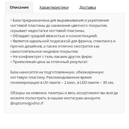
Описание
Характеристики
Доставка
• База предназначена для выравнивания и укрепления
ногтевой пластины до нанесения цветного покрытия,
скрывает недостатки ногтевой пластины;
• Обладает средней вязкостью и консистенцией;
• Является идеальной подложкой для френча, стемпинга и
прочих дизайнов, а также отлично смотрится как
самостоятельное нюдовое покрытие;
• Не конфликтует с гель-лаками других фирм;
• Приемлемая цена за отличный результат.
База наносится на подготовленную, обезжиренную
ногтевую пластину. Рекомендованное время
полимеризации в UV-лампе – 2 мин., в LED-лампе – 30 сек.
Обзоры на новинки, палитры и весь ассортимент вы всегда
можете посмотреть в нашем инстаграм-аккаунте
@optomvigodno.rf